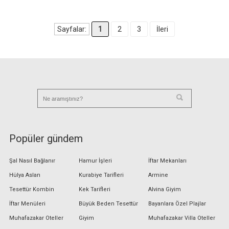
Sayfalar:
1
2
3
İleri
Popüler gündem
Şal Nasıl Bağlanır
Hamur İşleri
İftar Mekanları
Hülya Aslan
Kurabiye Tarifleri
Armine
Tesettür Kombin
Kek Tarifleri
Alvina Giyim
İftar Menüleri
Büyük Beden Tesettür
Bayanlara Özel Plajlar
Muhafazakar Oteller
Giyim
Muhafazakar Villa Oteller