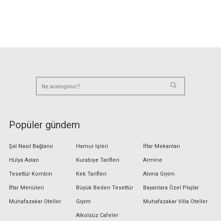
Popüler gündem
Şal Nasıl Bağlanır
Hamur İşleri
İftar Mekanları
Hülya Aslan
Kurabiye Tarifleri
Armine
Tesettür Kombin
Kek Tarifleri
Alvina Giyim
İftar Menüleri
Büyük Beden Tesettür
Bayanlara Özel Plajlar
Muhafazakar Oteller
Giyim
Muhafazakar Villa Oteller
Alkolsüz Cafeler