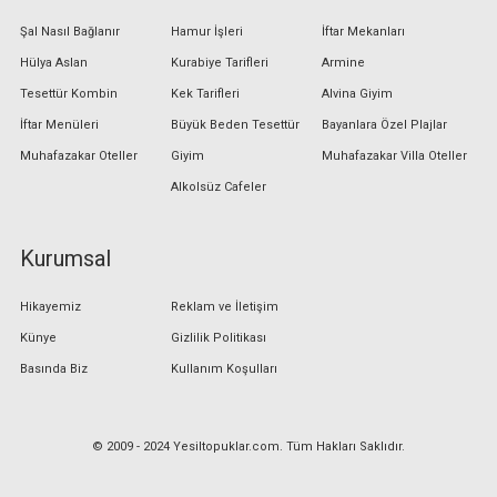
Şal Nasıl Bağlanır
Hamur İşleri
İftar Mekanları
Hülya Aslan
Kurabiye Tarifleri
Armine
Tesettür Kombin
Kek Tarifleri
Alvina Giyim
İftar Menüleri
Büyük Beden Tesettür
Bayanlara Özel Plajlar
Muhafazakar Oteller
Giyim
Muhafazakar Villa Oteller
Alkolsüz Cafeler
Kurumsal
Hikayemiz
Reklam ve İletişim
Künye
Gizlilik Politikası
Basında Biz
Kullanım Koşulları
© 2009 - 2024 Yesiltopuklar.com. Tüm Hakları Saklıdır.