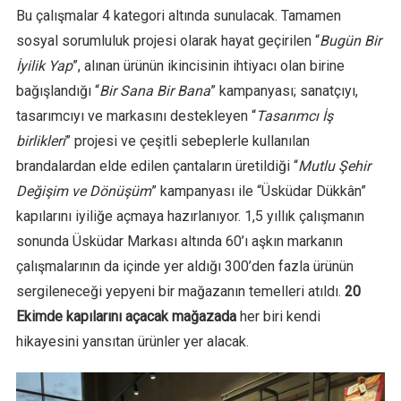
Bu çalışmalar 4 kategori altında sunulacak. Tamamen
sosyal sorumluluk projesi olarak hayat geçirilen “
Bugün Bir
İyilik Yap
”, alınan ürünün ikincisinin ihtiyacı olan birine
bağışlandığı “
Bir Sana Bir Bana
” kampanyası; sanatçıyı,
tasarımcıyı ve markasını destekleyen “
Tasarımcı İş
birlikleri
” projesi ve çeşitli sebeplerle kullanılan
brandalardan elde edilen çantaların üretildiği “
Mutlu Şehir
Değişim ve Dönüşüm
” kampanyası ile “Üsküdar Dükkân”
kapılarını iyiliğe açmaya hazırlanıyor. 1,5 yıllık çalışmanın
sonunda Üsküdar Markası altında 60’ı aşkın markanın
çalışmalarının da içinde yer aldığı 300’den fazla ürünün
sergileneceği yepyeni bir mağazanın temelleri atıldı.
20
Ekimde kapılarını açacak mağazada
her biri kendi
hikayesini yansıtan ürünler yer alacak.