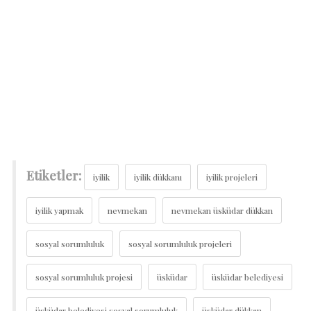
Etiketler:
iyilik
iyilik dükkanı
iyilik projeleri
iyilik yapmak
nevmekan
nevmekan üsküdar dükkan
sosyal sorumluluk
sosyal sorumluluk projeleri
sosyal sorumluluk projesi
üsküdar
üsküdar belediyesi
üsküdar belediyesi sosyal sorumluluk
üsküdar dükkan