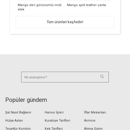
Mango deri görünümlü midi
Mango split leather çanta
etek
Tüm ürünleri keşfedin!
Popüler gündem
Şal Nasıl Bağlanır
Hamur İşleri
İftar Mekanları
Hülya Aslan
Kurabiye Tarifleri
Armine
Tesettür Kombin
Kek Tarifleri
Alvina Giyim