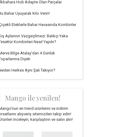
İlkbahara Hızlı Adapte Olan Parçalar
Bu Bahar Uyuyarak Kilo Verin!
Çiçekli Eteklerle Bahar Havasında Kombinler
Kış Aylarının Vazgeçilmezi: Balıkçı Yaka
Tesettür Kombinleri Nasıl Yapılır?
Merve Bilge Atalay’dan 4 Günlük
Toparlanma Diyeti
Neden Herkes Aynı Şalı Takıyor?
Mango ile yenilen!
Mango'nun en trend ürünlerini ve indirim
fırsatlarını alışveriş sitemizden takip edin!
Ürünleri inceleyin, karşılaştırın ve satın alın!