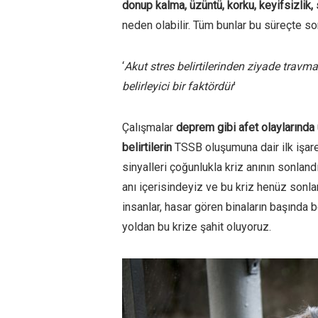
donup kalma, üzüntü, korku, keyifsizlik, 
neden olabilir. Tüm bunlar bu süreçte so
‘
Akut stres belirtilerinden ziyade trav
belirleyici bir faktördür
’
Çalışmalar
deprem gibi afet olaylarında
belirtilerin
TSSB oluşumuna dair ilk işar
sinyalleri çoğunlukla kriz anının sonland
anı içerisindeyiz ve bu kriz henüz sonla
insanlar, hasar gören binaların başında 
yoldan bu krize şahit oluyoruz.