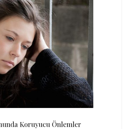
umunda Koruyucu Önlemler