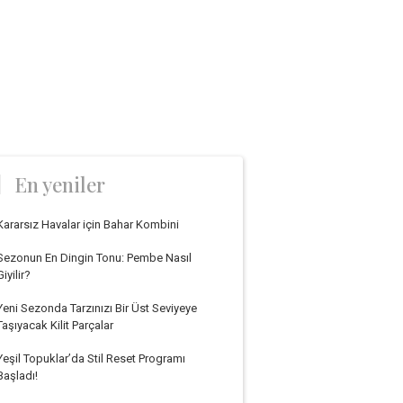
En yeniler
Kararsız Havalar için Bahar Kombini
Sezonun En Dingin Tonu: Pembe Nasıl
Giyilir?
Yeni Sezonda Tarzınızı Bir Üst Seviyeye
Taşıyacak Kilit Parçalar
Yeşil Topuklar’da Stil Reset Programı
Başladı!