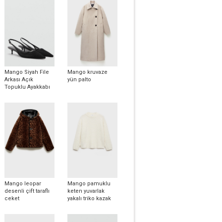
Mango Siyah File
Mango kruvaze
Arkası Açık
yün palto
Topuklu Ayakkabı
Mango leopar
Mango pamuklu
desenli çift taraflı
keten yuvarlak
ceket
yakalı triko kazak