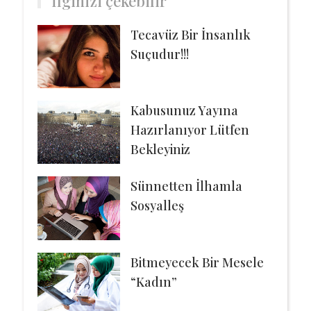
İlginizi çekebilir
Tecavüz Bir İnsanlık
Suçudur!!!
Kabusunuz Yayına
Hazırlanıyor Lütfen
Bekleyiniz
Sünnetten İlhamla
Sosyalleş
Bitmeyecek Bir Mesele
“Kadın”