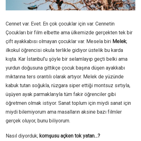
Cennet var. Evet. En çok çocuklar için var. Cennetin
Çocukları bir film elbette ama ülkemizde gerçekten tek bir
çift ayakkabısı olmayan çocuklar var. Mesela biri
Melek
;
ilkokul öğrencisi okula terlikle gidiyor üstelik bu karda
kışta. Kar İstanbul’u şöyle bir selamlayıp geçti belki ama
yurdun doğusuna gittikçe çocuk başına düşen ayakkabı
miktarına ters orantılı olarak artıyor. Melek de yüzünde
kabuk tutan soğukla, rüzgara siper ettiği montsuz sırtıyla,
üşüyen ayak parmaklarıyla tüm fakir öğrenciler gibi
öğretmen olmak istiyor. Sanat toplum için miydi sanat için
miydi bilemiyorum ama masalların aksine bazı filmler
gerçek oluyor, bunu biliyorum.
Nasıl diyorduk;
komşusu açken tok yatan…?