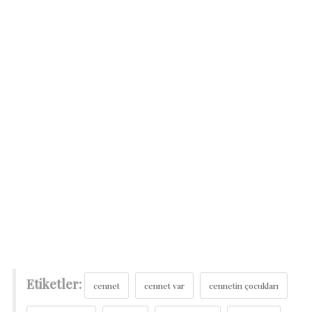
Etiketler:
cennet
cennet var
cennetin çocukları