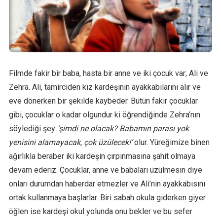
Filmde fakir bir baba, hasta bir anne ve iki çocuk var; Ali ve
Zehra. Ali, tamirciden kız kardeşinin ayakkabılarını alır ve
eve dönerken bir şekilde kaybeder. Bütün fakir çocuklar
gibi, çocuklar o kadar olgundur ki öğrendiğinde Zehra’nın
söylediği şey
‘şimdi ne olacak? Babamın parası yok
yenisini alamayacak, çok üzülecek!’
olur. Yüreğimize binen
ağırlıkla beraber iki kardeşin çırpınmasına şahit olmaya
devam ederiz. Çocuklar, anne ve babaları üzülmesin diye
onları durumdan haberdar etmezler ve Ali’nin ayakkabısını
ortak kullanmaya başlarlar. Biri sabah okula giderken giyer
öğlen ise kardeşi okul yolunda onu bekler ve bu sefer