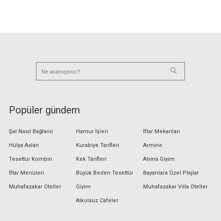
Popüler gündem
Şal Nasıl Bağlanır
Hamur İşleri
İftar Mekanları
Hülya Aslan
Kurabiye Tarifleri
Armine
Tesettür Kombin
Kek Tarifleri
Alvina Giyim
İftar Menüleri
Büyük Beden Tesettür
Bayanlara Özel Plajlar
Muhafazakar Oteller
Giyim
Muhafazakar Villa Oteller
Alkolsüz Cafeler