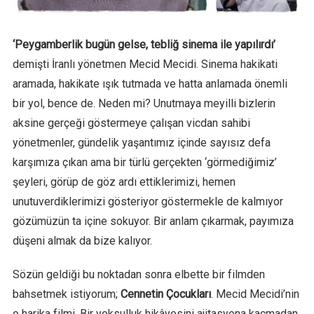
‘Peygamberlik bugün gelse, tebliğ sinema ile yapılırdı’
demişti İranlı yönetmen Mecid Mecidi. Sinema hakikati
aramada, hakikate ışık tutmada ve hatta anlamada önemli
bir yol, bence de. Neden mi? Unutmaya meyilli bizlerin
aksine gerçeği göstermeye çalışan vicdan sahibi
yönetmenler, gündelik yaşantımız içinde sayısız defa
karşımıza çıkan ama bir türlü gerçekten ‘görmediğimiz’
şeyleri, görüp de göz ardı ettiklerimizi, hemen
unutuverdiklerimizi gösteriyor göstermekle de kalmıyor
gözümüzün ta içine sokuyor. Bir anlam çıkarmak, payımıza
düşeni almak da bize kalıyor.
Sözün geldiği bu noktadan sonra elbette bir filmden
bahsetmek istiyorum;
Cennetin Çocukları
. Mecid Mecidi’nin
o harika filmi. Bir yoksulluk hikâyesini ajitasyona kaçmadan,