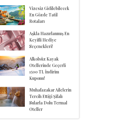
Vizesiz Gidilebilecek
En Gözde Tatil
Rotaları
Aşkla Hazırlanmış En
Keyifli Hediye
Seçenekleri!
Alkolsüz Kayak
Otellerinde Geçerli
1500 TL İndirim
Kuponu!
Muhafazakar Ailelerin
Tercih Ettiği Şifalı
Sularla Dolu Termal
Oteller