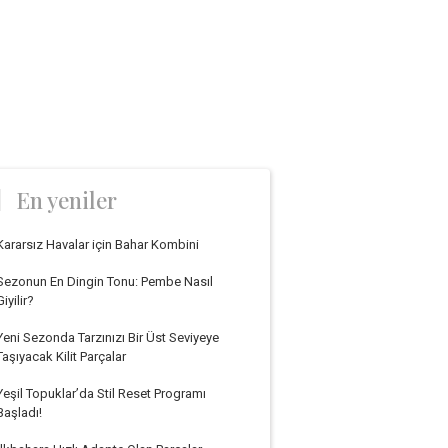
En yeniler
Kararsız Havalar için Bahar Kombini
Sezonun En Dingin Tonu: Pembe Nasıl
Giyilir?
Yeni Sezonda Tarzınızı Bir Üst Seviyeye
Taşıyacak Kilit Parçalar
Yeşil Topuklar’da Stil Reset Programı
Başladı!