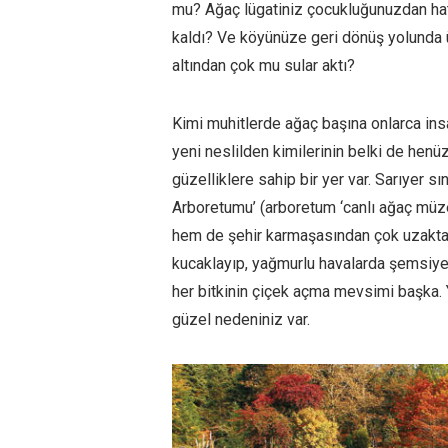
mu? Ağaç lügatiniz çocukluğunuzdan hatır
kaldı? Ve köyünüze geri dönüş yolunda
altından çok mu sular aktı?
Kimi muhitlerde ağaç başına onlarca ins
yeni neslilden kimilerinin belki de henü
güzelliklere sahip bir yer var. Sarıyer sı
Arboretumu’ (arboretum ‘canlı ağaç müz
hem de şehir karmaşasından çok uzakta b
kucaklayıp, yağmurlu havalarda şemsiye
her bitkinin çiçek açma mevsimi başka. 
güzel nedeniniz var.