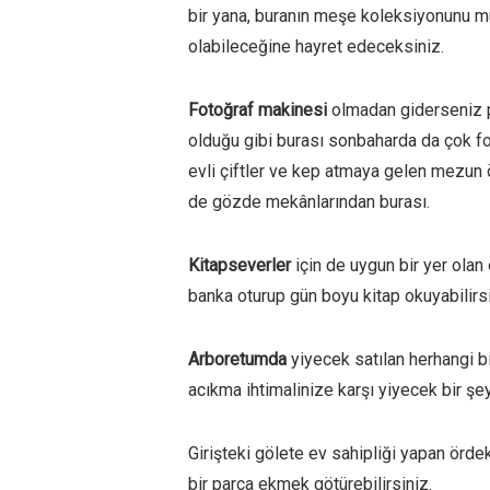
bir yana, buranın meşe koleksiyonunu mut
olabileceğine hayret edeceksiniz.
Fotoğraf makinesi
olmadan giderseniz p
olduğu gibi burası sonbaharda da çok fot
evli çiftler ve kep atmaya gelen mezun ö
de gözde mekânlarından burası.
Kitapseverler
için de uygun bir yer olan
banka oturup gün boyu kitap okuyabilirsi
Arboretumda
yiyecek satılan herhangi b
acıkma ihtimalinize karşı yiyecek bir şe
Girişteki gölete ev sahipliği yapan örd
bir parça ekmek götürebilirsiniz.