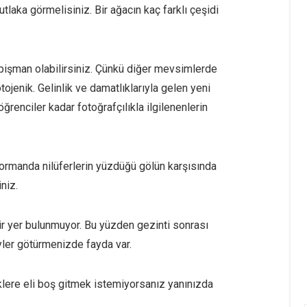
laka görmelisiniz. Bir ağacın kaç farklı çeşidi
işman olabilirsiniz. Çünkü diğer mevsimlerde
ojenik. Gelinlik ve damatlıklarıyla gelen yeni
ğrenciler kadar fotoğrafçılıkla ilgilenenlerin
 ormanda nilüferlerin yüzdüğü gölün karşısında
niz.
ir yer bulunmuyor. Bu yüzden gezinti sonrası
yler götürmenizde fayda var.
eklere eli boş gitmek istemiyorsanız yanınızda