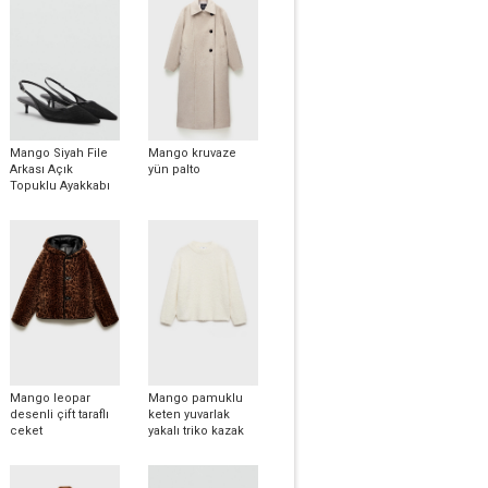
Mango Siyah File
Mango kruvaze
Arkası Açık
yün palto
Topuklu Ayakkabı
Mango leopar
Mango pamuklu
desenli çift taraflı
keten yuvarlak
ceket
yakalı triko kazak