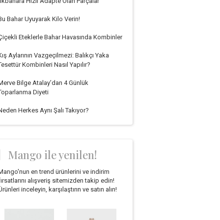
İlkbahara Hızlı Adapte Olan Parçalar
Bu Bahar Uyuyarak Kilo Verin!
Çiçekli Eteklerle Bahar Havasında Kombinler
Kış Aylarının Vazgeçilmezi: Balıkçı Yaka
Tesettür Kombinleri Nasıl Yapılır?
Merve Bilge Atalay’dan 4 Günlük
Toparlanma Diyeti
Neden Herkes Aynı Şalı Takıyor?
Mango ile yenilen!
Mango'nun en trend ürünlerini ve indirim
fırsatlarını alışveriş sitemizden takip edin!
Ürünleri inceleyin, karşılaştırın ve satın alın!