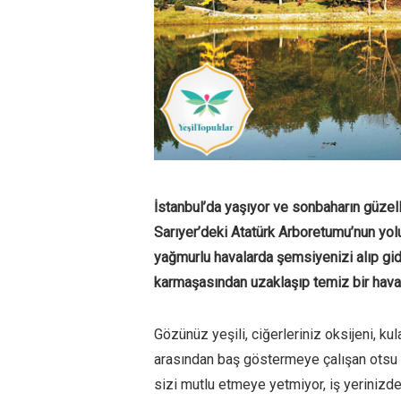
İstanbul’da yaşıyor ve sonbaharın güzell
Sarıyer’deki Atatürk Arboretumu’nun yolu
yağmurlu havalarda şemsiyenizi alıp gi
karmaşasından uzaklaşıp temiz bir hava a
Gözünüz yeşili, ciğerleriniz oksijeni, kula
arasından baş göstermeye çalışan otsu b
sizi mutlu etmeye yetmiyor, iş yerinizdek