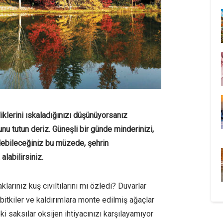
iklerini ıskaladığınızı düşünüyorsanız
nu tutun deriz. Güneşli bir günde minderinizi,
debileceğiniz bu müzede, şehrin
labilirsiniz.
klarınız kuş cıvıltılarını mı özledi? Duvarlar
itkiler ve kaldırımlara monte edilmiş ağaçlar
i saksılar oksijen ihtiyacınızı karşılayamıyor