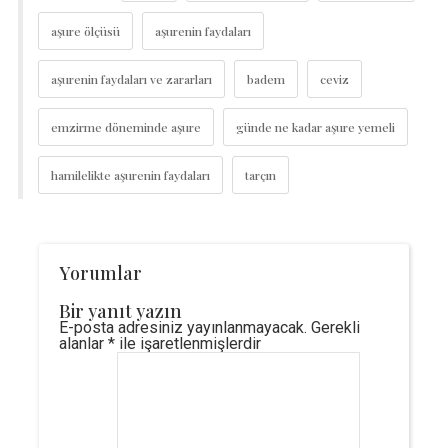
aşure ölçüsü
aşurenin faydaları
aşurenin faydaları ve zararları
badem
ceviz
emzirme döneminde aşure
günde ne kadar aşure yemeli
hamilelikte aşurenin faydaları
tarçın
Yorumlar
Bir yanıt yazın
E-posta adresiniz yayınlanmayacak.
Gerekli
alanlar
*
ile işaretlenmişlerdir