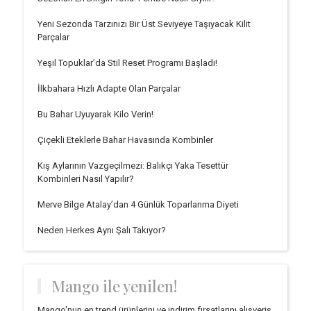
Yeni Sezonda Tarzınızı Bir Üst Seviyeye Taşıyacak Kilit
Parçalar
Yeşil Topuklar’da Stil Reset Programı Başladı!
İlkbahara Hızlı Adapte Olan Parçalar
Bu Bahar Uyuyarak Kilo Verin!
Çiçekli Eteklerle Bahar Havasında Kombinler
Kış Aylarının Vazgeçilmezi: Balıkçı Yaka Tesettür
Kombinleri Nasıl Yapılır?
Merve Bilge Atalay’dan 4 Günlük Toparlanma Diyeti
Neden Herkes Aynı Şalı Takıyor?
Mango ile yenilen!
Mango'nun en trend ürünlerini ve indirim fırsatlarını alışveriş