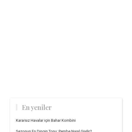
En yeniler
Kararsız Havalar için Bahar Kombini
Sezonun En Dingin Tonu: Pembe Nasıl Giyilir?