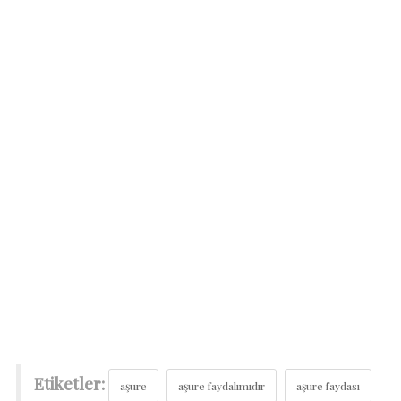
Etiketler:
aşure
aşure faydalımıdır
aşure faydası