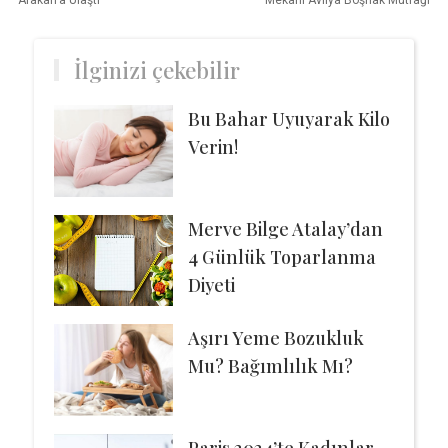
Arakan’a Ulaştı
Mekanı Avliya Boşnak Mutfağı
İlginizi çekebilir
Bu Bahar Uyuyarak Kilo
Verin!
Merve Bilge Atalay’dan
4 Günlük Toparlanma
Diyeti
Aşırı Yeme Bozukluk
Mu? Bağımlılık Mı?
Paris 2024’te Kadınlar