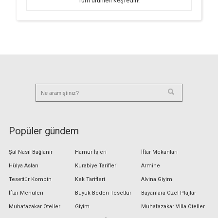
Tüm ürünleri keşfedin!
Popüler gündem
Şal Nasıl Bağlanır
Hamur İşleri
İftar Mekanları
Hülya Aslan
Kurabiye Tarifleri
Armine
Tesettür Kombin
Kek Tarifleri
Alvina Giyim
İftar Menüleri
Büyük Beden Tesettür
Bayanlara Özel Plajlar
Muhafazakar Oteller
Giyim
Muhafazakar Villa Oteller