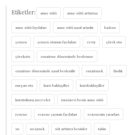
Etiketler:
anne sütü
anne sütü arttırma
anne sütü faydaları
anne sütü nasıl artırılır
badem
çemen
çemen otunun faydaları
ceviz
çörek otu
çörekotu
emzirme döneminde beslenme
emzirme döneminde nasıl beslenilir
emzirmek
fındık
ısırgan otu
kuru baklagiller
kurubaklagiller
kurutulmuş meyveler
mucizevi besin anne sütü
rezene
rezene çayının faydaları
rezenenin yararları
su
su içmek
süt arttırıcı besinler
tahin