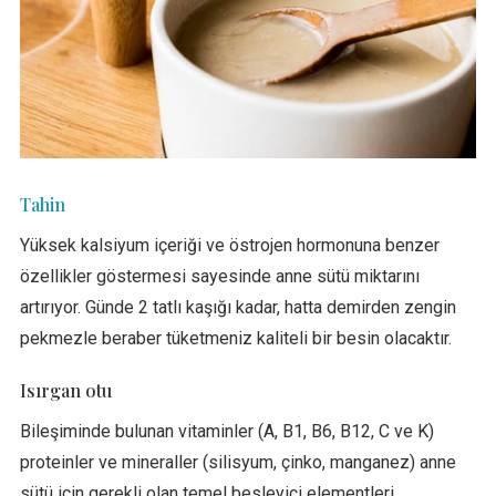
Tahin
Yüksek kalsiyum içeriği ve östrojen hormonuna benzer
özellikler göstermesi sayesinde anne sütü miktarını
artırıyor. Günde 2 tatlı kaşığı kadar, hatta demirden zengin
pekmezle beraber tüketmeniz kaliteli bir besin olacaktır.
Isırgan otu
Bileşiminde bulunan vitaminler (A, B1, B6, B12, C ve K)
proteinler ve mineraller (silisyum, çinko, manganez) anne
sütü için gerekli olan temel besleyici elementleri