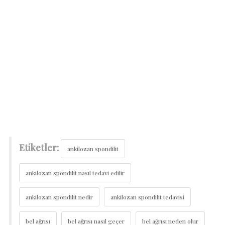
Etiketler:
ankilozan spondilit
ankilozan spondilit nasıl tedavi edilir
ankilozan spondilit nedir
ankilozan spondilit tedavisi
bel ağrısı
bel ağrısı nasıl geçer
bel ağrısı neden olur