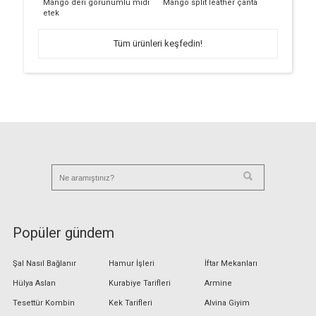
Mango deri görünümlü midi
Mango split leather çanta
etek
Tüm ürünleri keşfedin!
Popüler gündem
Şal Nasıl Bağlanır
Hamur İşleri
İftar Mekanları
Hülya Aslan
Kurabiye Tarifleri
Armine
Tesettür Kombin
Kek Tarifleri
Alvina Giyim