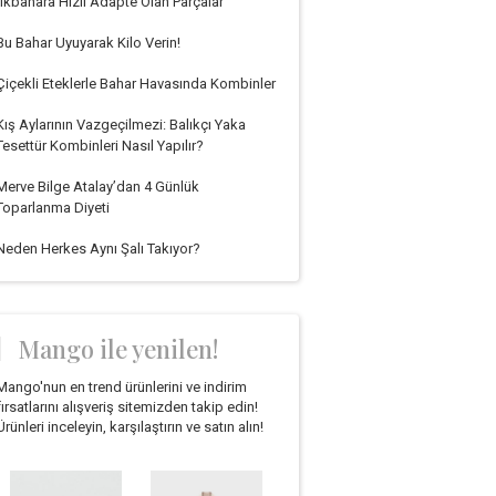
İlkbahara Hızlı Adapte Olan Parçalar
Bu Bahar Uyuyarak Kilo Verin!
Çiçekli Eteklerle Bahar Havasında Kombinler
Kış Aylarının Vazgeçilmezi: Balıkçı Yaka
Tesettür Kombinleri Nasıl Yapılır?
Merve Bilge Atalay’dan 4 Günlük
Toparlanma Diyeti
Neden Herkes Aynı Şalı Takıyor?
Mango ile yenilen!
Mango'nun en trend ürünlerini ve indirim
fırsatlarını alışveriş sitemizden takip edin!
Ürünleri inceleyin, karşılaştırın ve satın alın!