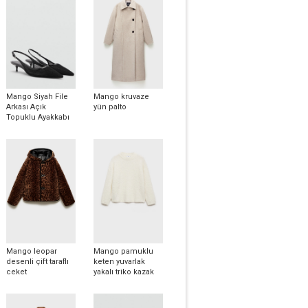
Mango Siyah File
Mango kruvaze
Arkası Açık
yün palto
Topuklu Ayakkabı
Mango leopar
Mango pamuklu
desenli çift taraflı
keten yuvarlak
ceket
yakalı triko kazak