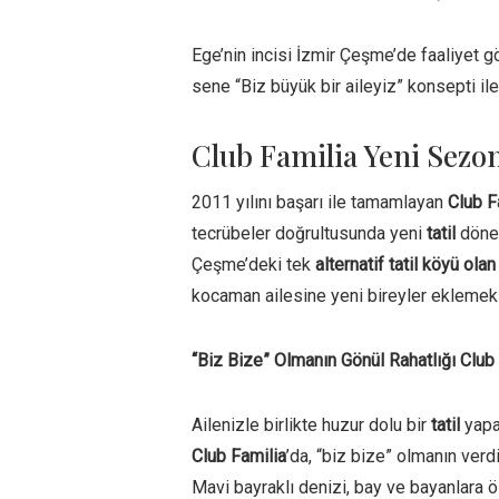
Ege’nin incisi İzmir Çeşme’de faaliyet g
sene “Biz büyük bir aileyiz” konsepti ile 
Club Familia Yeni Sezo
2011 yılını başarı ile tamamlayan
Club F
tecrübeler doğrultusunda yeni
tatil
dönem
Çeşme’deki tek
alternatif tatil köyü ola
kocaman ailesine yeni bireyler eklemek
“Biz Bize” Olmanın Gönül Rahatlığı Club 
Ailenizle birlikte huzur dolu bir
tatil
yapab
Club Familia
’da, “biz bize” olmanın verdi
Mavi bayraklı denizi, bay ve bayanlara öze