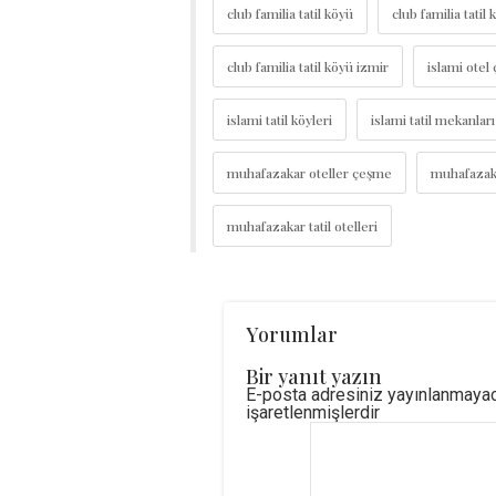
club familia tatil köyü
club familia tati
club familia tatil köyü izmir
islami otel
islami tatil köyleri
islami tatil mekanları
muhafazakar oteller çeşme
muhafazaka
muhafazakar tatil otelleri
Yorumlar
Bir yanıt yazın
E-posta adresiniz yayınlanmaya
işaretlenmişlerdir