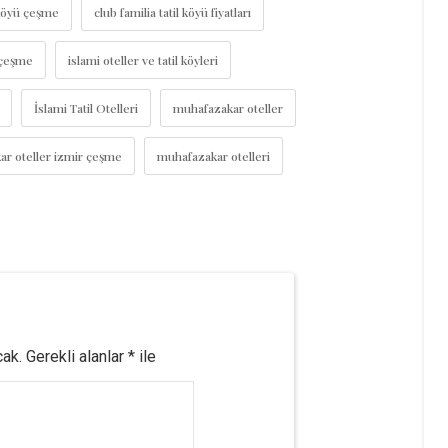
l köyü çeşme
club familia tatil köyü fiyatları
 çeşme
islami oteller ve tatil köyleri
İslami Tatil Otelleri
muhafazakar oteller
r oteller izmir çeşme
muhafazakar otelleri
cak.
Gerekli alanlar
*
ile