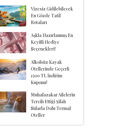
Vizesiz Gidilebilecek
En Gözde Tatil
Rotaları
Aşkla Hazırlanmış En
Keyifli Hediye
Seçenekleri!
Alkolsüz Kayak
Otellerinde Geçerli
1500 TL İndirim
Kuponu!
Muhafazakar Ailelerin
Tercih Ettiği Şifalı
Sularla Dolu Termal
Oteller