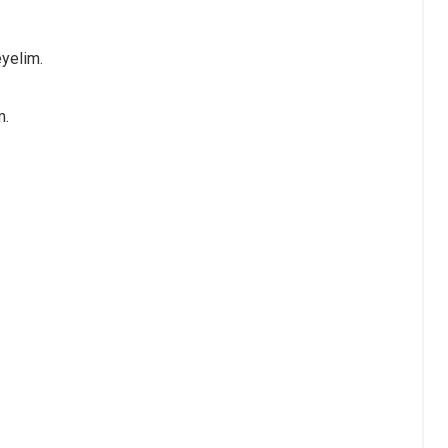
yelim.
m.