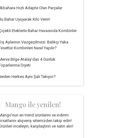
İlkbahara Hızlı Adapte Olan Parçalar
Bu Bahar Uyuyarak Kilo Verin!
Çiçekli Eteklerle Bahar Havasında Kombinler
Kış Aylarının Vazgeçilmezi: Balıkçı Yaka
Tesettür Kombinleri Nasıl Yapılır?
Merve Bilge Atalay’dan 4 Günlük
Toparlanma Diyeti
Neden Herkes Aynı Şalı Takıyor?
Mango ile yenilen!
Mango'nun en trend ürünlerini ve indirim
fırsatlarını alışveriş sitemizden takip edin!
Ürünleri inceleyin, karşılaştırın ve satın alın!