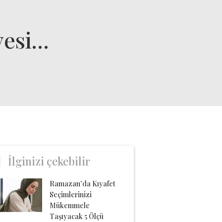
yesi…
İlginizi çekebilir
Ramazan’da Kıyafet
Seçimlerinizi
Mükemmele
Taşıyacak 5 Ölçü