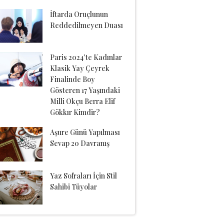
İftarda Oruçlunun
Reddedilmeyen Duası
Paris 2024’te Kadınlar
Klasik Yay Çeyrek
Finalinde Boy
Gösteren 17 Yaşındaki
Milli Okçu Berra Elif
Gökkır Kimdir?
Aşure Günü Yapılması
Sevap 20 Davranış
Yaz Sofraları İçin Stil
Sahibi Tüyolar