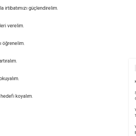
a irtibatımızı güçlendirelim.
eri verelim.
ı öğrenelim.
rtıralım.
 okuyalım.
hedefi koyalım.