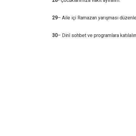
28-
Çocuklarımıza vakit ayıralım.
29
– Aile içi Ramazan yarışması düzenle
30
– Dinî sohbet ve programlara katılalı