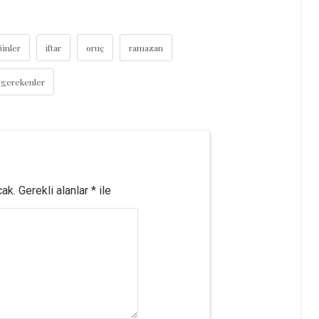
günler
iftar
oruç
ramazan
 gerekenler
cak.
Gerekli alanlar
*
ile