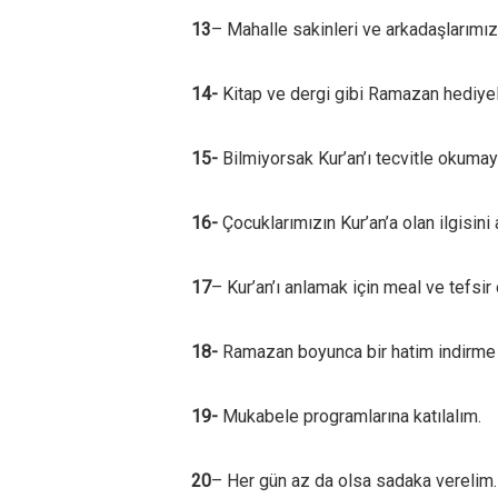
13
– Mahalle sakinleri ve arkadaşlarımızl
14-
Kitap ve dergi gibi Ramazan hediyel
15-
Bilmiyorsak Kur’an’ı tecvitle okumay
16-
Çocuklarımızın Kur’an’a olan ilgisini a
17
– Kur’an’ı anlamak için meal ve tefsir
18-
Ramazan boyunca bir hatim indirme 
19-
Mukabele programlarına katılalım.
20
– Her gün az da olsa sadaka verelim.