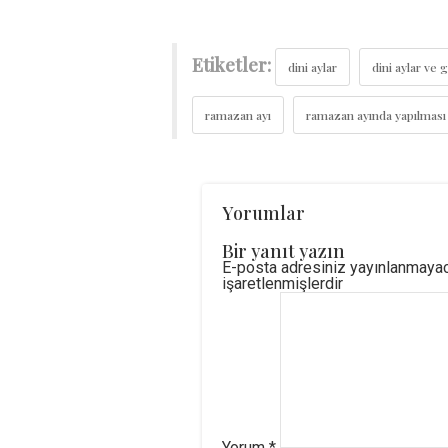
Etiketler:
dini aylar
dini aylar ve 
ramazan ayı
ramazan ayında yapılması
Yorumlar
Bir yanıt yazın
E-posta adresiniz yayınlanmaya
işaretlenmişlerdir
Yorum
*