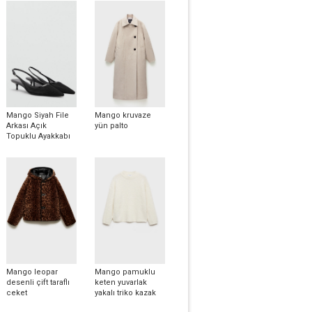
Mango Siyah File
Mango kruvaze
Arkası Açık
yün palto
Topuklu Ayakkabı
Mango leopar
Mango pamuklu
desenli çift taraflı
keten yuvarlak
ceket
yakalı triko kazak