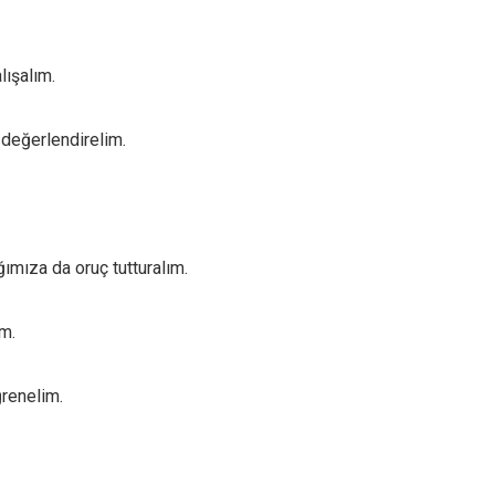
lışalım.
 değerlendirelim.
ımıza da oruç tutturalım.
m.
ğrenelim.