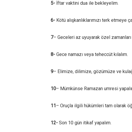
5-
İftar vaktini dua ile bekleyelim.
6-
Kötü alışkanlıklarımızı terk etmeye ça
7
– Geceleri az uyuyarak özel zamanları
8-
Gece namazı veya teheccüt kılalım.
9
– Elimize, dilimize, gözümüze ve kulağ
10
– Mümkünse Ramazan umresi yapalı
11
– Oruçla ilgili hükümleri tam olarak ö
12-
Son 10 gün itikaf yapalım.