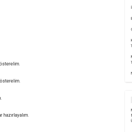
österelim.
österelim.
.
ar hazırlayalım.