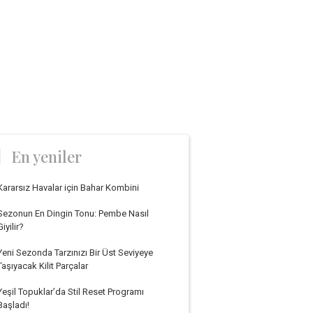
En yeniler
Kararsız Havalar için Bahar Kombini
Sezonun En Dingin Tonu: Pembe Nasıl
Giyilir?
Yeni Sezonda Tarzınızı Bir Üst Seviyeye
Taşıyacak Kilit Parçalar
Yeşil Topuklar’da Stil Reset Programı
Başladı!