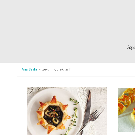
Aşa
Ana Sayfa
» zeytinli çörek tarifi