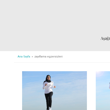
Aşağ
Ana Sayfa
» zayıflama egzersizleri