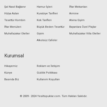
Şal Nasıl Bağlanır
Hamur İşleri
İftar Mekanları
Hülya Aslan
Kurabiye Tarifleri
Armine
Tesettür Kombin
Kek Tarifleri
Alvina Giyim
İftar Menüleri
Büyük Beden Tesettür
Bayanlara Özel Plajlar
Muhafazakar Oteller
Giyim
Muhafazakar Villa Oteller
Alkolsüz Cafeler
Kurumsal
Hikayemiz
Reklam ve İletişim
Künye
Gizlilik Politikası
Basında Biz
Kullanım Koşulları
© 2009 - 2024 Yesiltopuklar.com. Tüm Hakları Saklıdır.