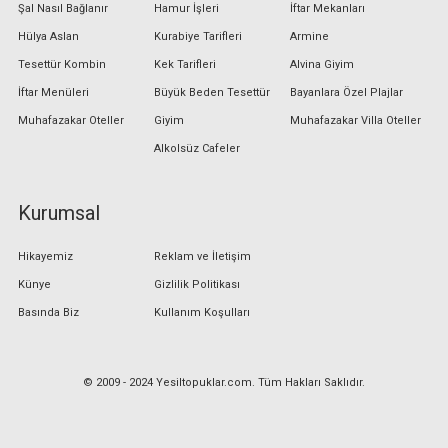
Şal Nasıl Bağlanır
Hamur İşleri
İftar Mekanları
Hülya Aslan
Kurabiye Tarifleri
Armine
Tesettür Kombin
Kek Tarifleri
Alvina Giyim
İftar Menüleri
Büyük Beden Tesettür
Bayanlara Özel Plajlar
Muhafazakar Oteller
Giyim
Muhafazakar Villa Oteller
Alkolsüz Cafeler
Kurumsal
Hikayemiz
Reklam ve İletişim
Künye
Gizlilik Politikası
Basında Biz
Kullanım Koşulları
© 2009 - 2024 Yesiltopuklar.com. Tüm Hakları Saklıdır.