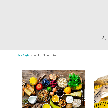
Aş
Ana Sayfa
» yanlış bilinen diyet