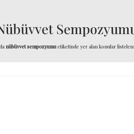
Nübüvvet Sempozyum
ıda
nübüvvet sempozyumu
etiketinde yer alan konular listelenm