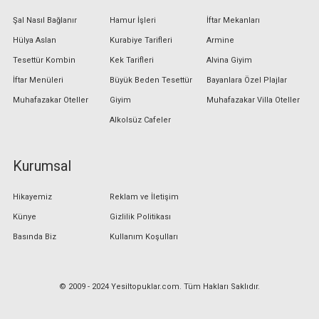
Şal Nasıl Bağlanır
Hamur İşleri
İftar Mekanları
Hülya Aslan
Kurabiye Tarifleri
Armine
Tesettür Kombin
Kek Tarifleri
Alvina Giyim
İftar Menüleri
Büyük Beden Tesettür
Bayanlara Özel Plajlar
Muhafazakar Oteller
Giyim
Muhafazakar Villa Oteller
Alkolsüz Cafeler
Kurumsal
Hikayemiz
Reklam ve İletişim
Künye
Gizlilik Politikası
Basında Biz
Kullanım Koşulları
© 2009 - 2024 Yesiltopuklar.com. Tüm Hakları Saklıdır.