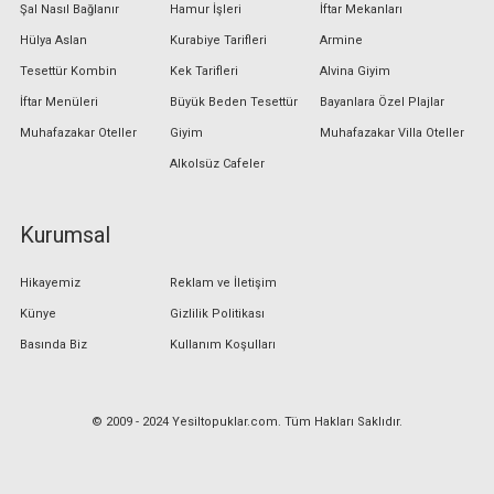
Şal Nasıl Bağlanır
Hamur İşleri
İftar Mekanları
Hülya Aslan
Kurabiye Tarifleri
Armine
Tesettür Kombin
Kek Tarifleri
Alvina Giyim
İftar Menüleri
Büyük Beden Tesettür
Bayanlara Özel Plajlar
Muhafazakar Oteller
Giyim
Muhafazakar Villa Oteller
Alkolsüz Cafeler
Kurumsal
Hikayemiz
Reklam ve İletişim
Künye
Gizlilik Politikası
Basında Biz
Kullanım Koşulları
© 2009 - 2024 Yesiltopuklar.com. Tüm Hakları Saklıdır.