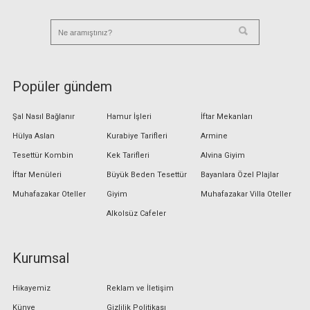
Popüler gündem
Şal Nasıl Bağlanır
Hamur İşleri
İftar Mekanları
Hülya Aslan
Kurabiye Tarifleri
Armine
Tesettür Kombin
Kek Tarifleri
Alvina Giyim
İftar Menüleri
Büyük Beden Tesettür
Bayanlara Özel Plajlar
Muhafazakar Oteller
Giyim
Muhafazakar Villa Oteller
Alkolsüz Cafeler
Kurumsal
Hikayemiz
Reklam ve İletişim
Künye
Gizlilik Politikası