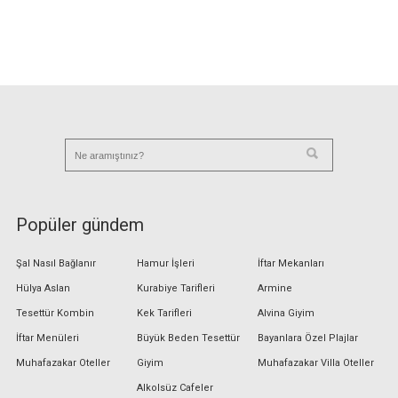
Popüler gündem
Şal Nasıl Bağlanır
Hamur İşleri
İftar Mekanları
Hülya Aslan
Kurabiye Tarifleri
Armine
Tesettür Kombin
Kek Tarifleri
Alvina Giyim
İftar Menüleri
Büyük Beden Tesettür
Bayanlara Özel Plajlar
Muhafazakar Oteller
Giyim
Muhafazakar Villa Oteller
Alkolsüz Cafeler