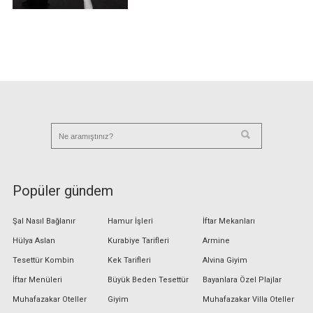
Popüler gündem
Şal Nasıl Bağlanır
Hamur İşleri
İftar Mekanları
Hülya Aslan
Kurabiye Tarifleri
Armine
Tesettür Kombin
Kek Tarifleri
Alvina Giyim
İftar Menüleri
Büyük Beden Tesettür
Bayanlara Özel Plajlar
Muhafazakar Oteller
Giyim
Muhafazakar Villa Oteller