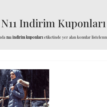
N11 Indirim Kuponları
ğıda
n11 indirim kuponları
etiketinde yer alan konular listelenmi