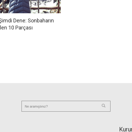
 Şimdi Dene: Sonbaharın
len 10 Parçası
Kuru