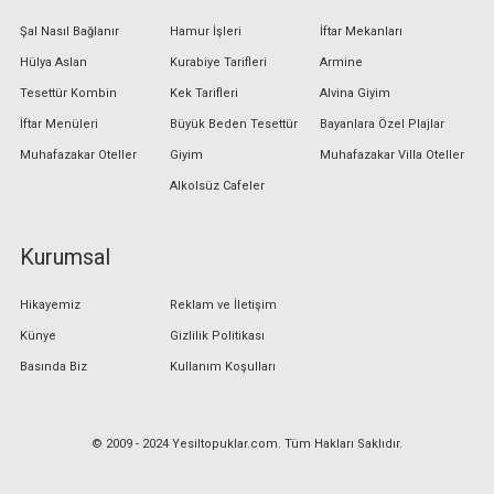
Şal Nasıl Bağlanır
Hamur İşleri
İftar Mekanları
Hülya Aslan
Kurabiye Tarifleri
Armine
Tesettür Kombin
Kek Tarifleri
Alvina Giyim
İftar Menüleri
Büyük Beden Tesettür
Bayanlara Özel Plajlar
Muhafazakar Oteller
Giyim
Muhafazakar Villa Oteller
Alkolsüz Cafeler
Kurumsal
Hikayemiz
Reklam ve İletişim
Künye
Gizlilik Politikası
Basında Biz
Kullanım Koşulları
© 2009 - 2024 Yesiltopuklar.com. Tüm Hakları Saklıdır.