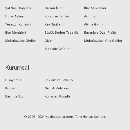
Şal Nasıl Bağlanır
Hamur İşleri
İftar Mekanları
Hülya Aslan
Kurabiye Tarifleri
Armine
Tesettür Kombin
Kek Tarifleri
Alvina Giyim
İftar Menüleri
Büyük Beden Tesettür
Bayanlara Özel Plajlar
Muhafazakar Oteller
Giyim
Muhafazakar Villa Oteller
Alkolsüz Cafeler
Kurumsal
Hikayemiz
Reklam ve İletişim
Künye
Gizlilik Politikası
Basında Biz
Kullanım Koşulları
© 2009 - 2024 Yesiltopuklar.com. Tüm Hakları Saklıdır.