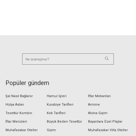
Popüler gündem
Şal Nasıl Bağlanır
Hamur İşleri
İftar Mekanları
Hülya Aslan
Kurabiye Tarifleri
Armine
Tesettür Kombin
Kek Tarifleri
Alvina Giyim
İftar Menüleri
Büyük Beden Tesettür
Bayanlara Özel Plajlar
Muhafazakar Oteller
Giyim
Muhafazakar Villa Oteller