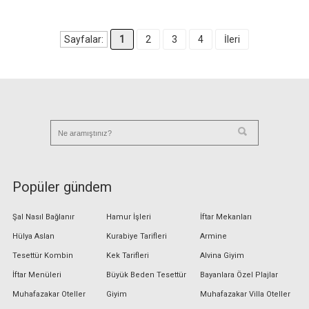
Sayfalar:
1
2
3
4
İleri
Popüler gündem
Şal Nasıl Bağlanır
Hamur İşleri
İftar Mekanları
Hülya Aslan
Kurabiye Tarifleri
Armine
Tesettür Kombin
Kek Tarifleri
Alvina Giyim
İftar Menüleri
Büyük Beden Tesettür
Bayanlara Özel Plajlar
Muhafazakar Oteller
Giyim
Muhafazakar Villa Oteller