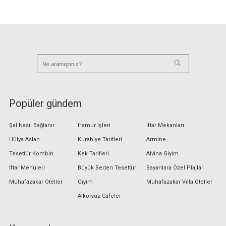
Popüler gündem
Şal Nasıl Bağlanır
Hamur İşleri
İftar Mekanları
Hülya Aslan
Kurabiye Tarifleri
Armine
Tesettür Kombin
Kek Tarifleri
Alvina Giyim
İftar Menüleri
Büyük Beden Tesettür
Bayanlara Özel Plajlar
Muhafazakar Oteller
Giyim
Muhafazakar Villa Oteller
Alkolsüz Cafeler