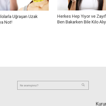
Herkes Hep Yiyor ve Zayıfl
ilolarla Uğraşan Uzak
Ben Bakarken Bile Kilo Alı
ya Not!
Kuru