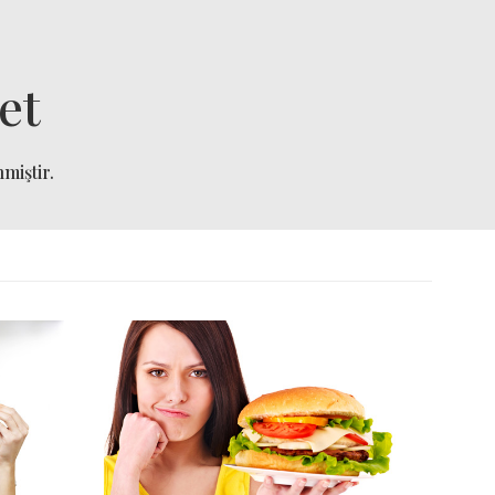
et
miştir.