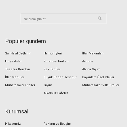
Popüler gündem
Şal Nasıl Bağlanır
Hamur İşleri
İftar Mekanları
Hülya Aslan
Kurabiye Tarifleri
Armine
Tesettür Kombin
Kek Tarifleri
Alvina Giyim
İftar Menüleri
Büyük Beden Tesettür
Bayanlara Özel Plajlar
Muhafazakar Oteller
Giyim
Muhafazakar Villa Oteller
Alkolsüz Cafeler
Kurumsal
Hikayemiz
Reklam ve İletişim