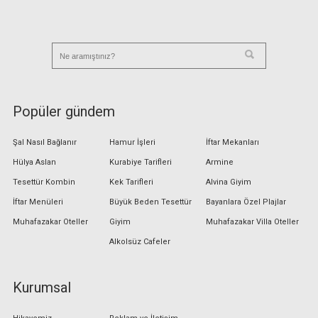
Popüler gündem
Şal Nasıl Bağlanır
Hamur İşleri
İftar Mekanları
Hülya Aslan
Kurabiye Tarifleri
Armine
Tesettür Kombin
Kek Tarifleri
Alvina Giyim
İftar Menüleri
Büyük Beden Tesettür
Bayanlara Özel Plajlar
Muhafazakar Oteller
Giyim
Muhafazakar Villa Oteller
Alkolsüz Cafeler
Kurumsal