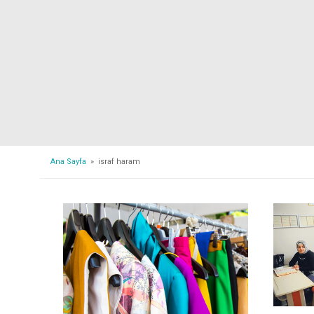
Ana Sayfa
» israf haram