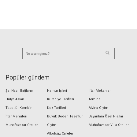
Popüler gündem
Şal Nasıl Bağlanır
Hamur İşleri
İftar Mekanları
Hülya Aslan
Kurabiye Tarifleri
Armine
Tesettür Kombin
Kek Tarifleri
Alvina Giyim
İftar Menüleri
Büyük Beden Tesettür
Bayanlara Özel Plajlar
Muhafazakar Oteller
Giyim
Muhafazakar Villa Oteller
Alkolsüz Cafeler