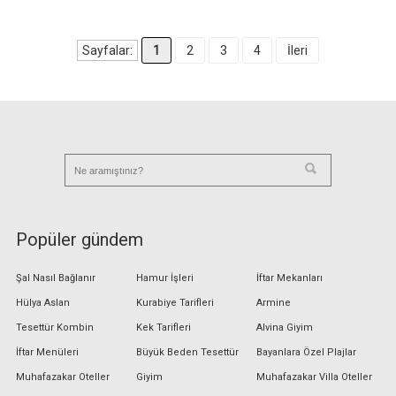
Sayfalar:
1
2
3
4
İleri
Popüler gündem
Şal Nasıl Bağlanır
Hamur İşleri
İftar Mekanları
Hülya Aslan
Kurabiye Tarifleri
Armine
Tesettür Kombin
Kek Tarifleri
Alvina Giyim
İftar Menüleri
Büyük Beden Tesettür
Bayanlara Özel Plajlar
Muhafazakar Oteller
Giyim
Muhafazakar Villa Oteller