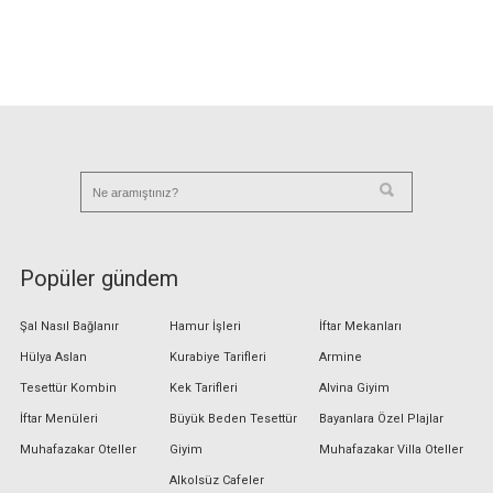
Popüler gündem
Şal Nasıl Bağlanır
Hamur İşleri
İftar Mekanları
Hülya Aslan
Kurabiye Tarifleri
Armine
Tesettür Kombin
Kek Tarifleri
Alvina Giyim
İftar Menüleri
Büyük Beden Tesettür
Bayanlara Özel Plajlar
Muhafazakar Oteller
Giyim
Muhafazakar Villa Oteller
Alkolsüz Cafeler