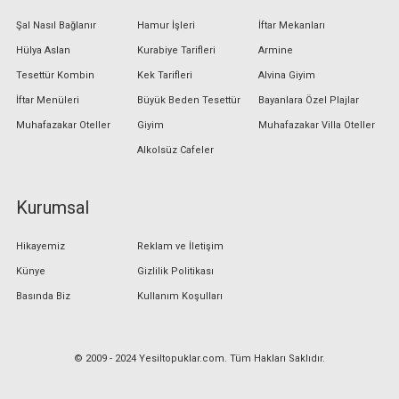
Şal Nasıl Bağlanır
Hamur İşleri
İftar Mekanları
Hülya Aslan
Kurabiye Tarifleri
Armine
Tesettür Kombin
Kek Tarifleri
Alvina Giyim
İftar Menüleri
Büyük Beden Tesettür
Bayanlara Özel Plajlar
Muhafazakar Oteller
Giyim
Muhafazakar Villa Oteller
Alkolsüz Cafeler
Kurumsal
Hikayemiz
Reklam ve İletişim
Künye
Gizlilik Politikası
Basında Biz
Kullanım Koşulları
© 2009 - 2024 Yesiltopuklar.com. Tüm Hakları Saklıdır.