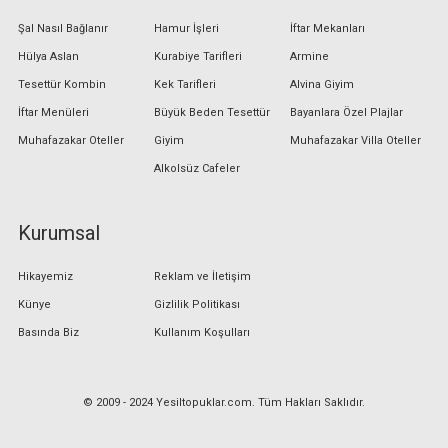
Şal Nasıl Bağlanır
Hamur İşleri
İftar Mekanları
Hülya Aslan
Kurabiye Tarifleri
Armine
Tesettür Kombin
Kek Tarifleri
Alvina Giyim
İftar Menüleri
Büyük Beden Tesettür
Bayanlara Özel Plajlar
Muhafazakar Oteller
Giyim
Muhafazakar Villa Oteller
Alkolsüz Cafeler
Kurumsal
Hikayemiz
Reklam ve İletişim
Künye
Gizlilik Politikası
Basında Biz
Kullanım Koşulları
© 2009 - 2024 Yesiltopuklar.com. Tüm Hakları Saklıdır.