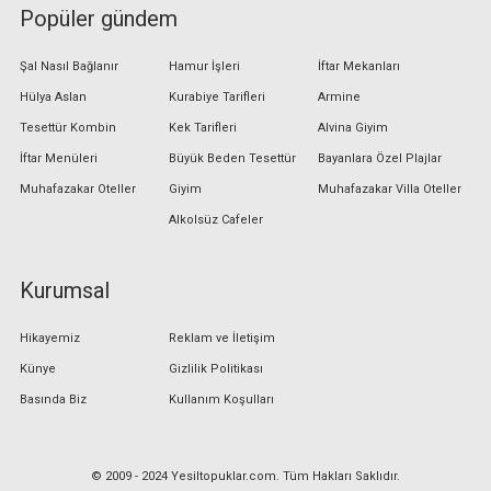
Popüler gündem
Şal Nasıl Bağlanır
Hamur İşleri
İftar Mekanları
Hülya Aslan
Kurabiye Tarifleri
Armine
Tesettür Kombin
Kek Tarifleri
Alvina Giyim
İftar Menüleri
Büyük Beden Tesettür
Bayanlara Özel Plajlar
Muhafazakar Oteller
Giyim
Muhafazakar Villa Oteller
Alkolsüz Cafeler
Kurumsal
Hikayemiz
Reklam ve İletişim
Künye
Gizlilik Politikası
Basında Biz
Kullanım Koşulları
© 2009 - 2024 Yesiltopuklar.com. Tüm Hakları Saklıdır.