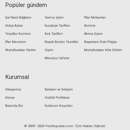
Popüler gündem
Şal Nasıl Bağlanır
Hamur İşleri
İftar Mekanları
Hülya Aslan
Kurabiye Tarifleri
Armine
Tesettür Kombin
Kek Tarifleri
Alvina Giyim
İftar Menüleri
Büyük Beden Tesettür
Bayanlara Özel Plajlar
Muhafazakar Oteller
Giyim
Muhafazakar Villa Oteller
Alkolsüz Cafeler
Kurumsal
Hikayemiz
Reklam ve İletişim
Künye
Gizlilik Politikası
Basında Biz
Kullanım Koşulları
© 2009 - 2024 Yesiltopuklar.com. Tüm Hakları Saklıdır.