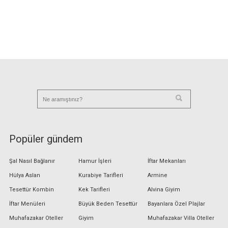
Popüler gündem
Şal Nasıl Bağlanır
Hamur İşleri
İftar Mekanları
Hülya Aslan
Kurabiye Tarifleri
Armine
Tesettür Kombin
Kek Tarifleri
Alvina Giyim
İftar Menüleri
Büyük Beden Tesettür
Bayanlara Özel Plajlar
Muhafazakar Oteller
Giyim
Muhafazakar Villa Oteller