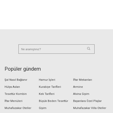
Popüler gündem
Şal Nasıl Bağlanır
Hamur İşleri
İftar Mekanları
Hülya Aslan
Kurabiye Tarifleri
Armine
Tesettür Kombin
Kek Tarifleri
Alvina Giyim
İftar Menüleri
Büyük Beden Tesettür
Bayanlara Özel Plajlar
Muhafazakar Oteller
Giyim
Muhafazakar Villa Oteller