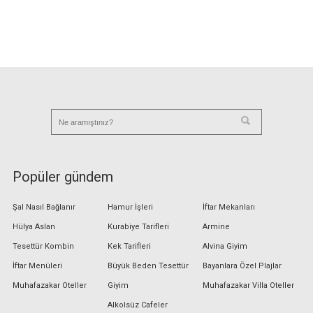
Popüler gündem
Şal Nasıl Bağlanır
Hamur İşleri
İftar Mekanları
Hülya Aslan
Kurabiye Tarifleri
Armine
Tesettür Kombin
Kek Tarifleri
Alvina Giyim
İftar Menüleri
Büyük Beden Tesettür
Bayanlara Özel Plajlar
Muhafazakar Oteller
Giyim
Muhafazakar Villa Oteller
Alkolsüz Cafeler