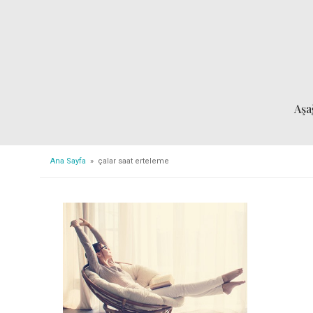
Aşa
Ana Sayfa
» çalar saat erteleme