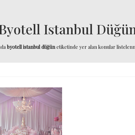
Byotell Istanbul Düğü
ıda
byotell istanbul düğün
etiketinde yer alan konular listelenm