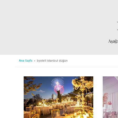
Aşağ
Ana Sayfa
» byotell istanbul düğün