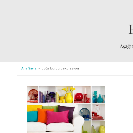
Aşağı
Ana Sayfa
» boğa burcu dekorasyon