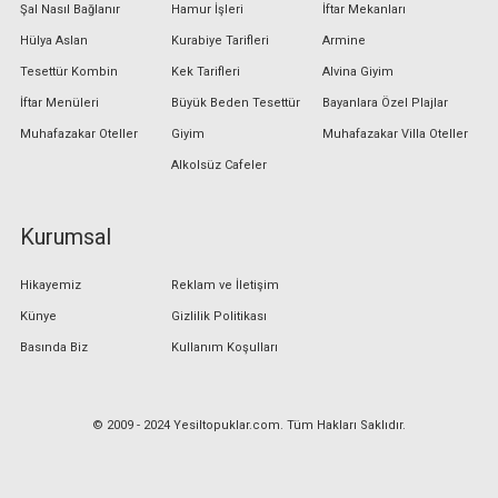
Şal Nasıl Bağlanır
Hamur İşleri
İftar Mekanları
Hülya Aslan
Kurabiye Tarifleri
Armine
Tesettür Kombin
Kek Tarifleri
Alvina Giyim
İftar Menüleri
Büyük Beden Tesettür
Bayanlara Özel Plajlar
Muhafazakar Oteller
Giyim
Muhafazakar Villa Oteller
Alkolsüz Cafeler
Kurumsal
Hikayemiz
Reklam ve İletişim
Künye
Gizlilik Politikası
Basında Biz
Kullanım Koşulları
© 2009 - 2024 Yesiltopuklar.com. Tüm Hakları Saklıdır.