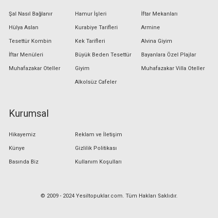
Şal Nasıl Bağlanır
Hamur İşleri
İftar Mekanları
Hülya Aslan
Kurabiye Tarifleri
Armine
Tesettür Kombin
Kek Tarifleri
Alvina Giyim
İftar Menüleri
Büyük Beden Tesettür
Bayanlara Özel Plajlar
Muhafazakar Oteller
Giyim
Muhafazakar Villa Oteller
Alkolsüz Cafeler
Kurumsal
Hikayemiz
Reklam ve İletişim
Künye
Gizlilik Politikası
Basında Biz
Kullanım Koşulları
© 2009 - 2024 Yesiltopuklar.com. Tüm Hakları Saklıdır.