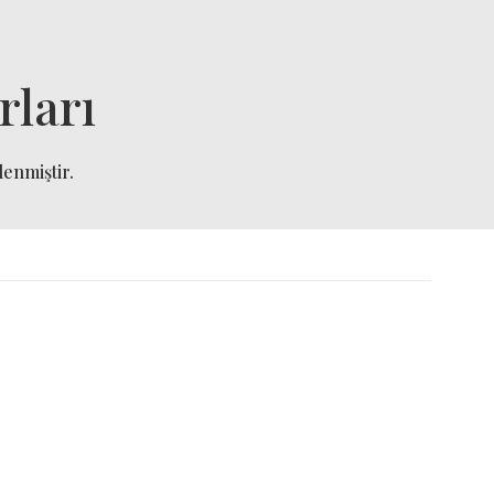
rları
lenmiştir.