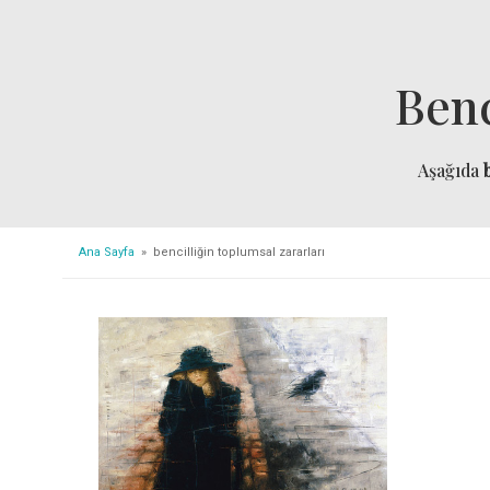
Benc
Aşağıda
Ana Sayfa
» bencilliğin toplumsal zararları