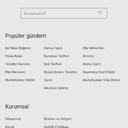
Popüler gündem
Şal Nasıl Bağlanır
Hamur İşleri
İftar Mekanları
Hülya Aslan
Kurabiye Tarifleri
Armine
Tesettür Kombin
Kek Tarifleri
Alvina Giyim
İftar Menüleri
Büyük Beden Tesettür
Bayanlara Özel Plajlar
Muhafazakar Oteller
Giyim
Muhafazakar Villa Oteller
Alkolsüz Cafeler
Kurumsal
Hikayemiz
Reklam ve İletişim
Künye
Gizlilik Politikası